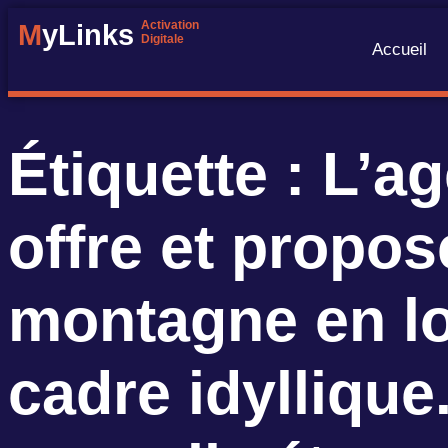
Activation
M
yLinks
Digitale
Accueil
Étiquette :
L’ag
offre et propo
montagne en lo
cadre idylliqu