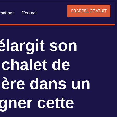
RAPPEL GRATUIT
mations
Contact
largit son
 chalet de
ière dans un
gner cette