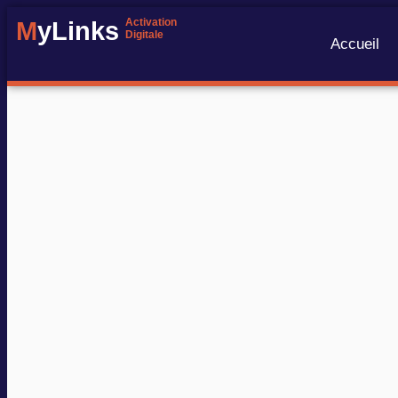
Activation
M
yLinks
Digitale
Accueil