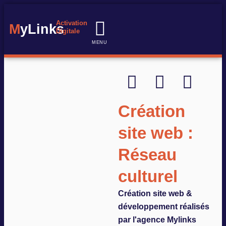
Activation
M
yLinks
Digitale
MENU
Notre expertise
Nos réalisations
Nos formations
Création
site web :
Réseau
culturel
Création site web &
développement réalisés
par l'agence Mylinks