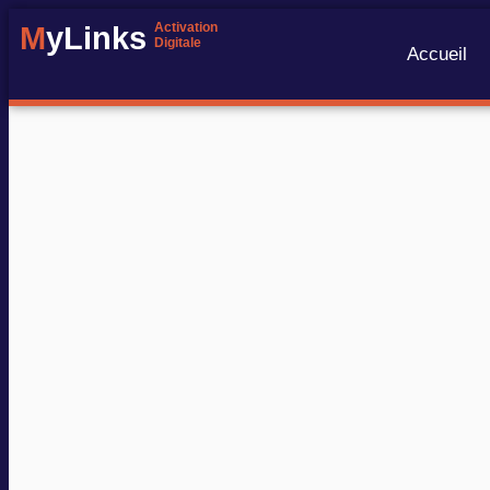
Activation
M
yLinks
Digitale
Accueil