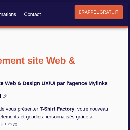
RAPPEL GRATUIT
mations
Contact
ment site Web &
e Web & Design UX/UI par l'agence Mylinks
!
🎉
de vous présenter
T-Shirt Factory
, votre nouveau
vêtements et goodies personnalisés grâce à
lle ! 👕🎨