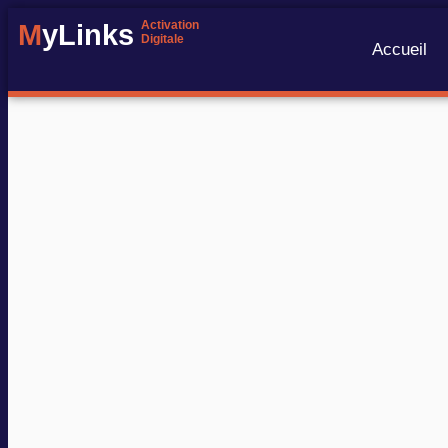
Activation
M
yLinks
Digitale
Accueil