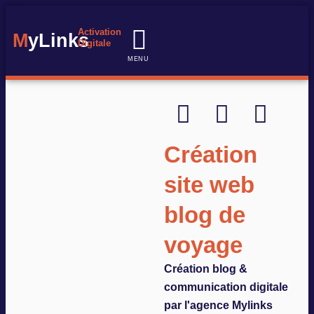
Activation
M
yLinks
Digitale
MENU
Notre expertise
Nos réalisations
Nos formations
Création
site web
blog de
voyage
Création blog &
communication digitale
par l'agence Mylinks