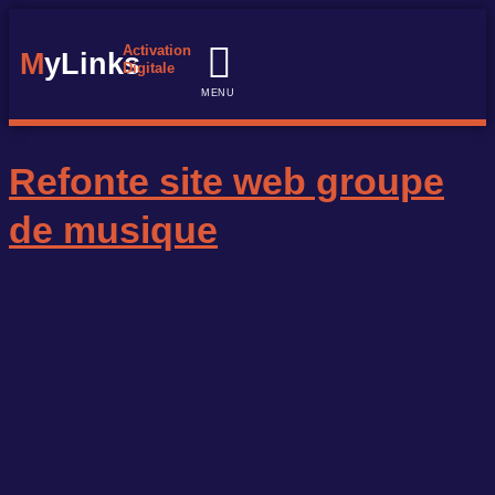
Activation
M
yLinks
Digitale
MENU
Notre expertise
Nos réalisations
Nos formations
Refonte site web groupe
de musique