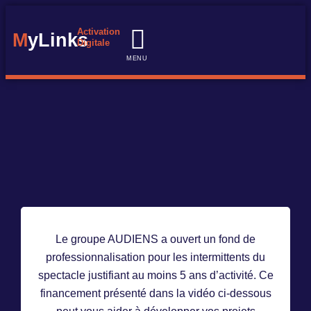
Activation
M
yLinks
Digitale
MENU
Notre expertise
Nos réalisations
Nos formations
Le groupe AUDIENS a ouvert un fond de
professionnalisation pour les intermittents du
spectacle justifiant au moins 5 ans d’activité. Ce
financement présenté dans la vidéo ci-dessous